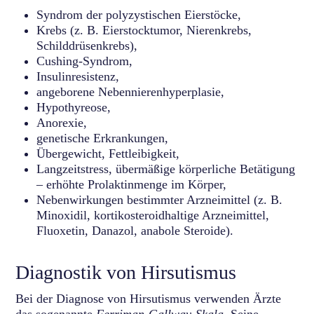
Syndrom der polyzystischen Eierstöcke,
Krebs (z. B. Eierstocktumor, Nierenkrebs,
Schilddrüsenkrebs),
Cushing-Syndrom,
Insulinresistenz,
angeborene Nebennierenhyperplasie,
Hypothyreose,
Anorexie,
genetische Erkrankungen,
Übergewicht, Fettleibigkeit,
Langzeitstress, übermäßige körperliche Betätigung
– erhöhte Prolaktinmenge im Körper,
Nebenwirkungen bestimmter Arzneimittel (z. B.
Minoxidil, kortikosteroidhaltige Arzneimittel,
Fluoxetin, Danazol, anabole Steroide).
Diagnostik von Hirsutismus
Bei der Diagnose von Hirsutismus verwenden Ärzte
das sogenannte
Ferriman-Gallway-Skala
. Seine