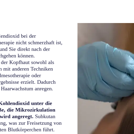
endioxid bei der
rapie nicht schmerzhaft ist,
 und Sie direkt nach der
achgehen können.
 der Kopfhaut sowohl als
n mit anderen Techniken
lmesotherapie oder
gebnisse erzielt. Dadurch
s Haarwachstum anregen.
 Kohlendioxid unter die
äße, die Mikrozirkulation
wird angeregt.
Subkutan
ng, was zur Freisetzung von
en Blutkörperchen führt.