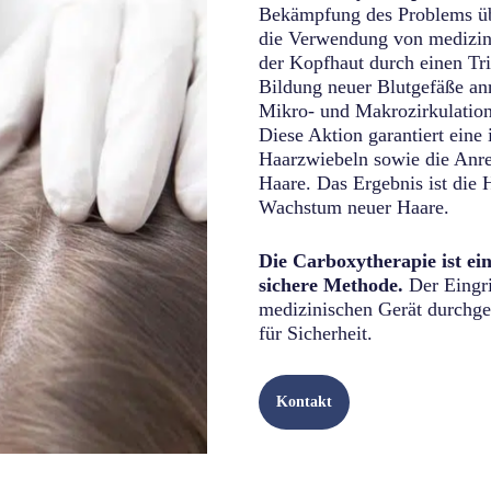
Bekämpfung des Problems üb
die Verwendung von medizi
der Kopfhaut durch einen Tr
Bildung neuer Blutgefäße anr
Mikro- und Makrozirkulation 
Diese Aktion garantiert eine
Haarzwiebeln sowie die Anre
Haare. Das Ergebnis ist di
Wachstum neuer Haare.
Die Carboxytherapie ist ei
sichere Methode.
Der Eingri
medizinischen Gerät durchgef
für Sicherheit.
Kontakt