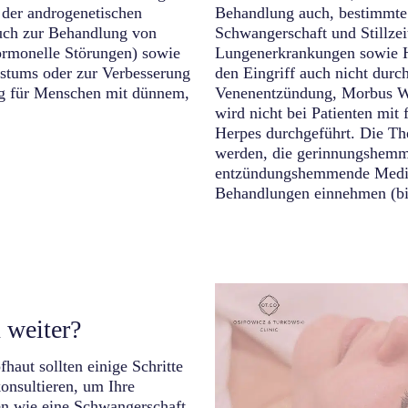
 der androgenetischen
Behandlung auch, bestimmte 
auch zur Behandlung von
Schwangerschaft und Stillze
ormonelle Störungen) sowie
Lungenerkrankungen sowie H
stums oder zur Verbesserung
den Eingriff auch nicht durc
ung für Menschen mit dünnem,
Venenentzündung, Morbus Wil
wird nicht bei Patienten mit
Herpes durchgeführt. Die Th
werden, die gerinnungshemm
entzündungshemmende Medik
Behandlungen einnehmen (bi
 weiter?
haut sollten einige Schritte
konsultieren, um Ihre
en wie eine Schwangerschaft