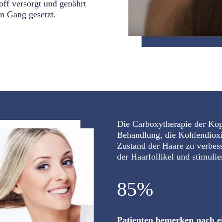
off versorgt und genährt
n Gang gesetzt.
Die Carboxytherapie der Kop
Behandlung, die Kohlendioxi
Zustand der Haare zu verbess
der Haarfollikel und stimuli
85%
Patienten bemerken nach e