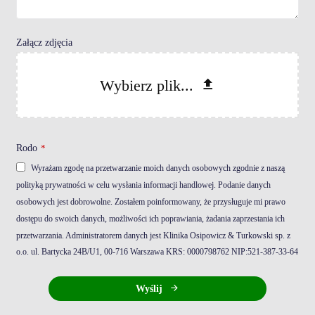
Załącz zdjęcia
Wybierz plik...
Rodo
*
Wyrażam zgodę na przetwarzanie moich danych osobowych zgodnie z naszą
polityką prywatności w celu wysłania informacji handlowej. Podanie danych
osobowych jest dobrowolne. Zostałem poinformowany, że przysługuje mi prawo
dostępu do swoich danych, możliwości ich poprawiania, żadania zaprzestania ich
przetwarzania. Administratorem danych jest Klinika Osipowicz & Turkowski sp. z
o.o. ul. Bartycka 24B/U1, 00-716 Warszawa KRS: ‪0000798762‬ NIP:‪521-387-33-64‬
Wyślij
To