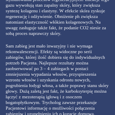
gazu wywołują stan zapalny skóry, który zwiększa
syntezę kolagenu i elastyny. W efekcie skóra zyskuje
regenerację i odżywienie. Obniżenie ph zwiększa
natomiast elastyczność włókien kolagenowych. Na
uwagę zasługuje także fakt, że podanie CO2 niesie za
sobą proces naprawczy skóry.
Sam zabieg jest mało inwazyjny i nie wymaga
rekonwalescencji. Efekty są widoczne po serii
zabiegów, której ilość dobiera się do indywidualnych
potrzeb Pacjenta. Najlepsze rezultaty można
zaobserwować po 3 – 4 zabiegach w postaci
zmniejszenia wypadania włosów, przyspieszenia
wzrostu włosów i uzyskania odrostu nowych,
pogrubienia łodygi włosa, a także poprawy stanu skóry
głowy. Dużą zaletą jest fakt, że karboksyterpię można
łączyć z mezoterapią igłową i z osoczem
bogatopłytkowym. Trycholog zawsze przekazuje
Pacjentowi informację o możliwości połączenia
zabiegów i uzupełnieniu ich o kurację domową.