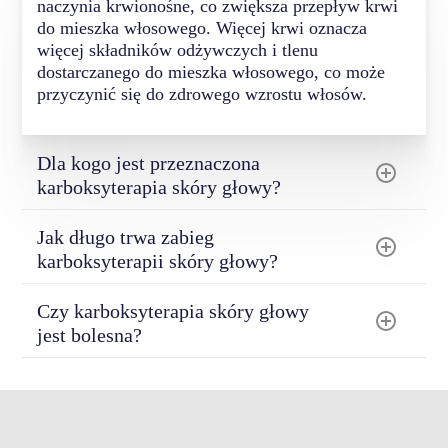
naczynia krwionośne, co zwiększa przepływ krwi
do mieszka włosowego. Więcej krwi oznacza
więcej składników odżywczych i tlenu
dostarczanego do mieszka włosowego, co może
przyczynić się do zdrowego wzrostu włosów.
Dla kogo jest przeznaczona
karboksyterapia skóry głowy?
Karboksyterapia skóry głowy jest szczególnie
Jak długo trwa zabieg
polecana osobom, które doświadczają wypadania
karboksyterapii skóry głowy?
włosów, cienkowania się włosów lub problemów z
porostem włosów. Zawsze jednak najlepiej
Każdy zabieg trwa zwykle od 15 do 30 minut, ale
skonsultować się z trychologiem, aby ocenił, czy
Czy karboksyterapia skóry głowy
czas może się różnić w zależności od obszaru,
jesteś odpowiednim kandydatem do tego zabiegu.
jest bolesna?
który jest leczony.
Procedura może być nieco niewygodna, ale
większość pacjentów zgłasza niewielki dyskomfort
podczas iniekcji. U niektórych osób może
wystąpić lekki obrzęk lub zaczerwienienie, które