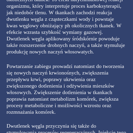
organizmu, który interpretuje proces karboksyterapii,
jak niedobór tlenu. W tkankach zachodzi reakcja
dwutlenku węgla z cząsteczkami wody i powstaje
kwas węglowy obniżający ph okolicznych tkanek. W
efekcie wzrasta szybkość wymiany gazowej.
Dwutlenek węgla aplikowany śródskórnie powoduje
także rozszerzenie drobnych naczyń, a także stymuluje
produkcję nowych naczyń włosowatych.
Powtarzanie zabiegu prowadzi natomiast do tworzenia
się nowych naczyń krwionośnych, zwiększenia
przepływu krwi, poprawy ukrwienia oraz
zwiększonego dotlenienia i odżywienia mieszków
włosowych. Zwiększenie dotlenienia w tkankach
poprawia natomiast metabolizm komórek, zwiększa
procesy metaboliczne i możliwości wzrostu oraz
rozmnażania komórek.
Dwutlenek węgla przyczynia się także do
stymulowania procesów regeneracyjnych. Iniekcje tego