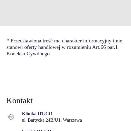
pole
powinno
zostać
puste
* Przedstawiona treść ma charakter informacyjny i nie
stanowi oferty handlowej w rozumieniu Art.66 par.1
Kodeksu Cywilnego.
Kontakt
Klinika OT.CO
ul. Bartycka 24B/U1, Warszawa