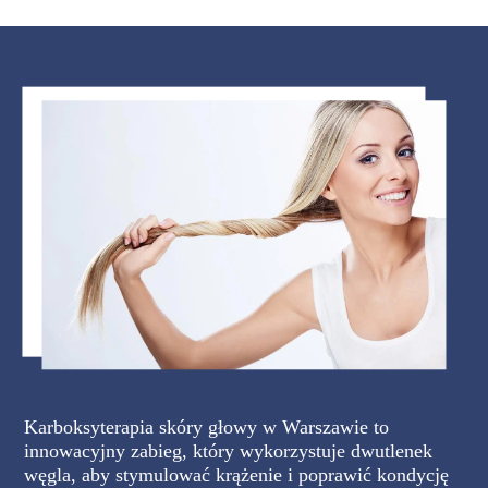
Karboksyterapia skóry głowy w Warszawie to
innowacyjny zabieg, który wykorzystuje dwutlenek
węgla, aby stymulować krążenie i poprawić kondycję