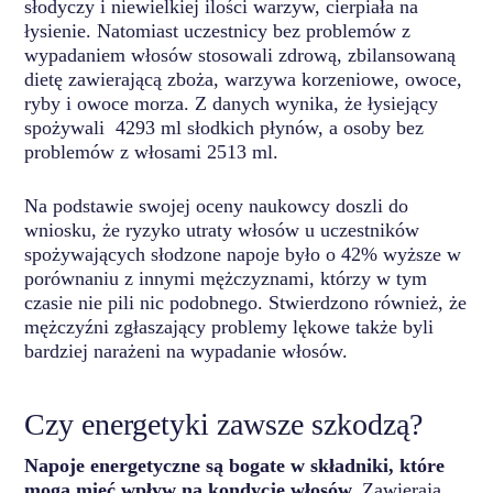
słodyczy i niewielkiej ilości warzyw, cierpiała na
łysienie. Natomiast uczestnicy bez problemów z
wypadaniem włosów stosowali zdrową, zbilansowaną
dietę zawierającą zboża, warzywa korzeniowe, owoce,
ryby i owoce morza. Z danych wynika, że ​​łysiejący
spożywali 4293 ml słodkich płynów, a osoby bez
problemów z włosami 2513 ml.
Na podstawie swojej oceny naukowcy doszli do
wniosku, że ryzyko utraty włosów u uczestników
spożywających słodzone napoje było o 42% wyższe w
porównaniu z innymi mężczyznami, którzy w tym
czasie nie pili nic podobnego. Stwierdzono również, że
mężczyźni zgłaszający problemy lękowe także byli
bardziej narażeni na wypadanie włosów.
Czy energetyki zawsze szkodzą?
Napoje energetyczne są bogate w składniki, które
mogą mieć wpływ na kondycję włosów.
Zawierają