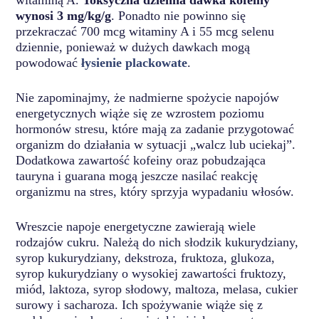
wynosi 3 mg/kg/g
. Ponadto nie powinno się
przekraczać 700 mcg witaminy A i 55 mcg selenu
dziennie, ponieważ w dużych dawkach mogą
powodować
łysienie plackowate
.
Nie zapominajmy, że nadmierne spożycie napojów
energetycznych wiąże się ze wzrostem poziomu
hormonów stresu, które mają za zadanie przygotować
organizm do działania w sytuacji „walcz lub uciekaj”.
Dodatkowa zawartość kofeiny oraz pobudzająca
tauryna i guarana mogą jeszcze nasilać reakcję
organizmu na stres, który sprzyja wypadaniu włosów.
Wreszcie napoje energetyczne zawierają wiele
rodzajów cukru. Należą do nich słodzik kukurydziany,
syrop kukurydziany, dekstroza, fruktoza, glukoza,
syrop kukurydziany o wysokiej zawartości fruktozy,
miód, laktoza, syrop słodowy, maltoza, melasa, cukier
surowy i sacharoza. Ich spożywanie wiąże się z