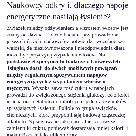
Naukowcy odkryli, dlaczego napoje
energetyczne nasilają łysienie?
Związek między odżywianiem a wzrostem włosów jest
znany od dawna. Obecne badanie przeprowadzone
przez chińskich naukowców potwierdza wcześniejsze
wnioski, że niezrównoważona i nieodpowiednia dieta
może być przyczyną wypadania włosów.
Na
podstawie eksperymentu badacze z Uniwersytetu
Tsinghua doszli do dwóch możliwych powiązań
między regularnym spożywaniem napojów
energetyzujących z wypadaniem włosów u
mężczyzn.
Wysoka zawartość cukru w ​​napojach
prowadzi do zwiększonego stężenia glukozy, co z kolei
uruchamia metabolizm polioli jako jeden z czynników
sprzyjających łysieniu. Poliole to grupa związków
chemicznych, które przypominają budową cząsteczkę
alkoholu. Są stosowane jako naturalne, zdrowsze
zamienniki cukru, ponieważ dostarczają mniej kalorii i
mają niższy indeks glikemiczny.