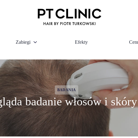
Zabiegi
Efekty
Cen
BADANIA
ląda badanie włosów i skór