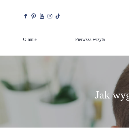
facebook
pinterest
youtube
instagram
tiktok
O mnie
Pierwsza wizyta
Jak wyg