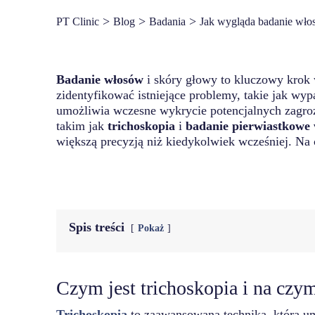
>
>
>
PT Clinic
Blog
Badania
Jak wygląda badanie wło
Badanie włosów
i skóry głowy to kluczowy krok 
zidentyfikować istniejące problemy, takie jak wyp
umożliwia wczesne wykrycie potencjalnych zagro
takim jak
trichoskopia
i
badanie pierwiastkowe 
większą precyzją niż kiedykolwiek wcześniej. Na 
Spis treści
Pokaż
Czym jest trichoskopia i na czy
Trichoskopia
to zaawansowana technika, która u