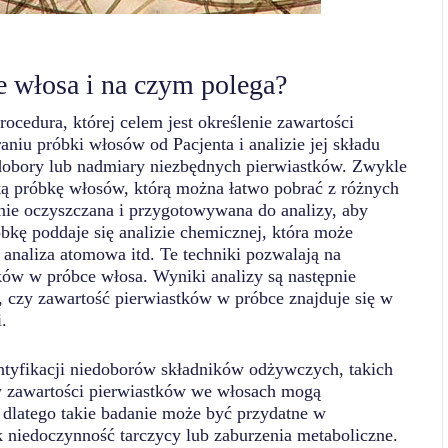
e włosa i na czym polega?
rocedura, której celem jest określenie zawartości
niu próbki włosów od Pacjenta i analizie jej składu
dobory lub nadmiary niezbędnych pierwiastków. Zwykle
elką próbkę włosów, którą można łatwo pobrać z różnych
nie oczyszczana i przygotowywana do analizy, aby
bkę poddaje się analizie chemicznej, która może
 analiza atomowa itd. Te techniki pozwalają na
ków w próbce włosa. Wyniki analizy są następnie
ą, czy zawartość pierwiastków w próbce znajduje się w
.
tyfikacji niedoborów składników odżywczych, takich
w zawartości pierwiastków we włosach mogą
 dlatego takie badanie może być przydatne w
k niedoczynność tarczycy lub zaburzenia metaboliczne.