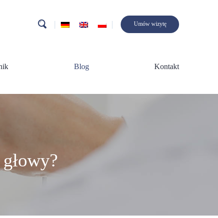
search
Umów wizytę
nik
Blog
Kontakt
y głowy?