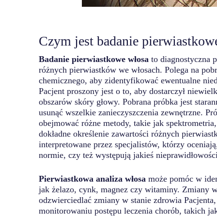
Czym jest badanie pierwiastkow
Badanie pierwiastkowe włosa
to diagnostyczna p
różnych pierwiastków we włosach. Polega na pobra
chemicznego, aby zidentyfikować ewentualne nie
Pacjent proszony jest o to, aby dostarczył niewi
obszarów skóry głowy. Pobrana próbka jest staran
usunąć wszelkie zanieczyszczenia zewnętrzne. Pró
obejmować różne metody, takie jak spektrometria,
dokładne określenie zawartości różnych pierwiast
interpretowane przez specjalistów, którzy oceniaj
normie, czy też występują jakieś nieprawidłowości
Pierwiastkowa analiza włosa
może pomóc w iden
jak żelazo, cynk, magnez czy witaminy. Zmiany 
odzwierciedlać zmiany w stanie zdrowia Pacjenta,
monitorowaniu postępu leczenia chorób, takich ja