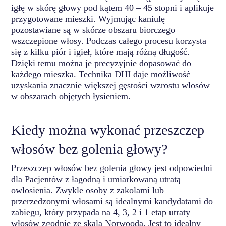
igłę w skórę głowy pod kątem 40 – 45 stopni i aplikuje
przygotowane mieszki. Wyjmując kaniulę
pozostawiane są w skórze obszaru biorczego
wszczepione włosy. Podczas całego procesu korzysta
się z kilku piór i igieł, które mają różną długość.
Dzięki temu można je precyzyjnie dopasować do
każdego mieszka. Technika DHI daje możliwość
uzyskania znacznie większej gęstości wzrostu włosów
w obszarach objętych łysieniem.
Kiedy można wykonać przeszczep
włosów bez golenia głowy?
Przeszczep włosów bez golenia głowy jest odpowiedni
dla Pacjentów z łagodną i umiarkowaną utratą
owłosienia. Zwykle osoby z zakolami lub
przerzedzonymi włosami są idealnymi kandydatami do
zabiegu, który przypada na 4, 3, 2 i 1 etap utraty
włosów zgodnie ze skalą Norwooda. Jest to idealny