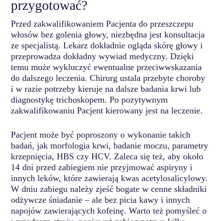
przygotować?
Przed zakwalifikowaniem Pacjenta do przeszczepu
włosów bez golenia głowy, niezbędna jest konsultacja
ze specjalistą. Lekarz dokładnie ogląda skórę głowy i
przeprowadza dokładny wywiad medyczny. Dzięki
temu może wykluczyć ewentualne przeciwwskazania
do dalszego leczenia. Chirurg ustala przebyte choroby
i w razie potrzeby kieruje na dalsze badania krwi lub
diagnostykę trichoskopem. Po pozytywnym
zakwalifikowaniu Pacjent kierowany jest na leczenie.
Pacjent może być poproszony o wykonanie takich
badań, jak morfologia krwi, badanie moczu, parametry
krzepnięcia, HBS czy HCV. Zaleca się też, aby około
14 dni przed zabiegiem nie przyjmować aspiryny i
innych leków, które zawierają kwas acetylosalicylowy.
W dniu zabiegu należy zjeść bogate w cenne składniki
odżywcze śniadanie – ale bez picia kawy i innych
napojów zawierających kofeinę. Warto też pomyśleć o