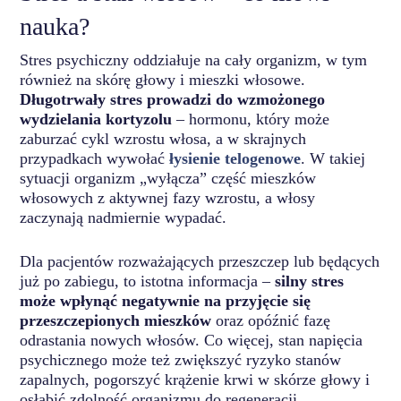
nauka?
Stres psychiczny oddziałuje na cały organizm, w tym
również na skórę głowy i mieszki włosowe.
Długotrwały stres prowadzi do wzmożonego
wydzielania kortyzolu
– hormonu, który może
zaburzać cykl wzrostu włosa, a w skrajnych
przypadkach wywołać
łysienie telogenowe
. W takiej
sytuacji organizm „wyłącza” część mieszków
włosowych z aktywnej fazy wzrostu, a włosy
zaczynają nadmiernie wypadać.
Dla pacjentów rozważających przeszczep lub będących
już po zabiegu, to istotna informacja –
silny stres
może wpłynąć negatywnie na przyjęcie się
przeszczepionych mieszków
oraz opóźnić fazę
odrastania nowych włosów. Co więcej, stan napięcia
psychicznego może też zwiększyć ryzyko stanów
zapalnych, pogorszyć krążenie krwi w skórze głowy i
osłabić zdolność organizmu do regeneracji.