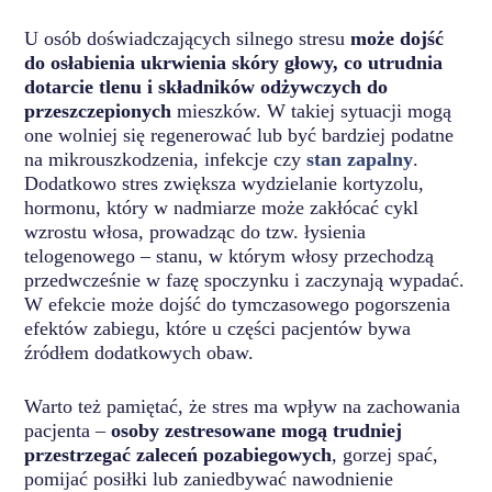
U osób doświadczających silnego stresu
może dojść
do osłabienia ukrwienia skóry głowy, co utrudnia
dotarcie tlenu i składników odżywczych do
przeszczepionych
mieszków. W takiej sytuacji mogą
one wolniej się regenerować lub być bardziej podatne
na mikrouszkodzenia, infekcje czy
stan zapalny
.
Dodatkowo stres zwiększa wydzielanie kortyzolu,
hormonu, który w nadmiarze może zakłócać cykl
wzrostu włosa, prowadząc do tzw. łysienia
telogenowego – stanu, w którym włosy przechodzą
przedwcześnie w fazę spoczynku i zaczynają wypadać.
W efekcie może dojść do tymczasowego pogorszenia
efektów zabiegu, które u części pacjentów bywa
źródłem dodatkowych obaw.
Warto też pamiętać, że stres ma wpływ na zachowania
pacjenta –
osoby zestresowane mogą trudniej
przestrzegać zaleceń pozabiegowych
, gorzej spać,
pomijać posiłki lub zaniedbywać nawodnienie