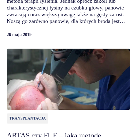
metodą terapii łysienia. Jednak oprócz zakoli lub
charakterystycznej łysiny na czubku głowy, panowie
zwracają coraz większą uwagę także na gęsty zarost.
Noszą go zarówno panowie, dla których broda jest…
26 maja 2019
TRANSPLANTACJA
ARTAS czy FUE – jaką metodę