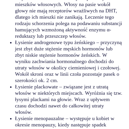
mieszków włosowych. Włosy na pasie wokół
głowy nie mają receptorów wrażliwych na DHT,
dlatego ich mieszki nie zanikają. Leczenie tego
rodzaju schorzenia polega na podawaniu substancji
hamujących wzmożoną aktywność enzymu α-
reduktazy lub przeszczep włosów.
Łysienie androgenowe typu żeńskiego – przyczyną
jest zbyt duże stężenie męskich hormonów lub
zbyt niskie stężenie hormonów żeńskich. W
wyniku zachwiania hormonalnego dochodzi do
utraty włosów w okolicy ciemieniowej i czołowej.
Wokół skroni oraz w linii czoła pozostaje pasek o
szerokości ok. 2 cm.
Łysienie plackowate – związane jest z utratą
włosów w niektórych miejscach. Wyróżnia się tzw.
łysymi plackami na głowie. Wraz z upływem
czasu dochodzi nawet do całkowitej utraty
włosów.
Łysienie menopauzalne – występuje u kobiet w
okresie menopauzy, kiedy następuje spadek