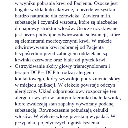
w wyniku pobrania krwi od Pacjenta. Osocze jest
bogate w składniki aktywne, a przede wszystkim
bardzo naturalne dla człowieka. Zawiera m.in.
substancje i czynniki wzrostu, które są niezbędne
do naprawy struktur włosów. Osocze uzyskiwane
jest przez podwójne odwirowanie substancji, które
są elementami morfotycznymi krwi. W trakcie
odwirowywania krwi pobranej od Pacjenta
bezpośrednio przed zabiegiem oddzielane są
krwinki czerwone oraz białe od płytek krwi.
Ostrzykiwanie skóry głowy triamcynolonem i
terapia DCP – DCP to rodzaj alergenu
kontaktowego, który wywołuje podrażnienie skóry
w miejscu aplikacji. W efekcie powstaje odczyn
alergiczny. Układ odpornościowy rozpoznaje ten
alergen i wysyła w tamtym kierunku białe krwinki,
które zwalczają stan zapalny wywołany podaną
substancją. Równocześnie pobudzają cebulki
włosów. W efekcie włosy przestają wypadać. W
przypadku pojedynczych ognisk łysienia