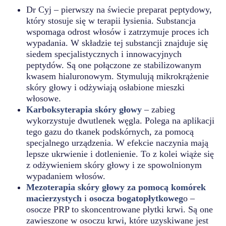
Dr Cyj – pierwszy na świecie preparat peptydowy,
który stosuje się w terapii łysienia. Substancja
wspomaga odrost włosów i zatrzymuje proces ich
wypadania. W składzie tej substancji znajduje się
siedem specjalistycznych i innowacyjnych
peptydów. Są one połączone ze stabilizowanym
kwasem hialuronowym. Stymulują mikrokrążenie
skóry głowy i odżywiają osłabione mieszki
włosowe.
Karboksyterapia skóry głowy
– zabieg
wykorzystuje dwutlenek węgla. Polega na aplikacji
tego gazu do tkanek podskórnych, za pomocą
specjalnego urządzenia. W efekcie naczynia mają
lepsze ukrwienie i dotlenienie. To z kolei wiąże się
z odżywieniem skóry głowy i ze spowolnionym
wypadaniem włosów.
Mezoterapia skóry głowy za pomocą komórek
macierzystych
i
osocza bogatopłytkoweg
o –
osocze PRP to skoncentrowane płytki krwi. Są one
zawieszone w osoczu krwi, które uzyskiwane jest