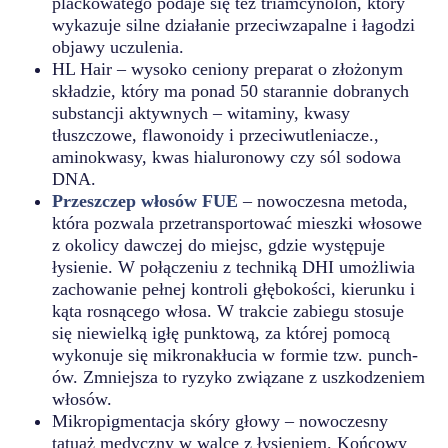
plackowatego podaje się też triamcynolon, który
wykazuje silne działanie przeciwzapalne i łagodzi
objawy uczulenia.
HL Hair – wysoko ceniony preparat o złożonym
składzie, który ma ponad 50 starannie dobranych
substancji aktywnych – witaminy, kwasy
tłuszczowe, flawonoidy i przeciwutleniacze.,
aminokwasy, kwas hialuronowy czy sól sodowa
DNA.
Przeszczep włosów FUE
– nowoczesna metoda,
która pozwala przetransportować mieszki włosowe
z okolicy dawczej do miejsc, gdzie występuje
łysienie. W połączeniu z techniką DHI umożliwia
zachowanie pełnej kontroli głębokości, kierunku i
kąta rosnącego włosa. W trakcie zabiegu stosuje
się niewielką igłę punktową, za której pomocą
wykonuje się mikronakłucia w formie tzw. punch-
ów. Zmniejsza to ryzyko związane z uszkodzeniem
włosów.
Mikropigmentacja skóry głowy – nowoczesny
tatuaż medyczny w walce z łysieniem. Końcowy