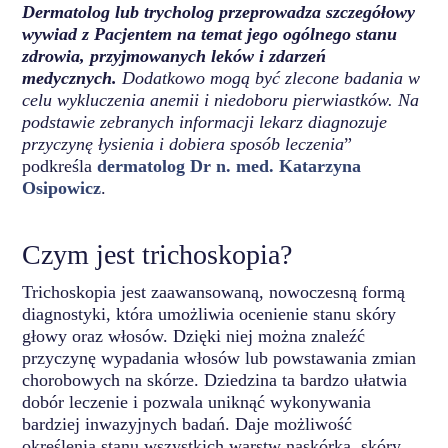
Dermatolog lub trycholog przeprowadza szczegółowy
wywiad z Pacjentem na temat jego ogólnego stanu
zdrowia, przyjmowanych leków i zdarzeń
medycznych.
Dodatkowo mogą być zlecone badania w
celu wykluczenia anemii i niedoboru pierwiastków. Na
podstawie zebranych informacji lekarz diagnozuje
przyczynę łysienia i dobiera sposób leczenia
”
podkreśla
dermatolog Dr n. med. Katarzyna
Osipowicz
.
Czym jest trichoskopia?
Trichoskopia jest zaawansowaną, nowoczesną formą
diagnostyki, która umożliwia ocenienie stanu skóry
głowy oraz włosów. Dzięki niej można znaleźć
przyczynę wypadania włosów lub powstawania zmian
chorobowych na skórze. Dziedzina ta bardzo ułatwia
dobór leczenie i pozwala uniknąć wykonywania
bardziej inwazyjnych badań. Daje możliwość
określenia stanu wszystkich warstw naskórka, skóry