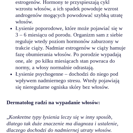
estrogenów. Hormony te przyspieszają cykl
wzrostu włosów, a ich spadek powoduje wzrost
androgenów mogących powodować szybką utratę
włosów.
Łysienie poporodowe, które może pojawiać się w
3 – 6 miesiącu od porodu. Organizm sam z siebie
reguluje wtedy poziom hormonów zaburzony w
trakcie ciąży. Nadmiar estrogenów w ciąży hamuje
fazę obumierania włosów. Po porodzie wypadają
one, ale po kilku miesiącach stan powraca do
normy, a włosy normalnie odrastają.
Łysienie psychogenne – dochodzi do niego pod
wpływem nadmiernego stresu. Wtedy pojawiają
się nieregularne ogniska skóry bez włosów.
Dermatolog radzi na wypadanie włosów:
„
Konkretne typy łysienia leczy się w inny sposób,
dlatego tak duże znaczenie ma diagnoza i ustalenie,
dlaczego dochodzi do nadmiernej utraty włosów.